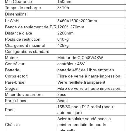
Min.Clearance
150mm
Temps de recharge
8~10h
Dimensions
L×W×H
3460×1500×2020mm
Bande de roulement de F/R
1260/1270mm
Distance d'axe
2200mm
Poids de restriction
840kg
Chargement maximal
425kg
Configurations standard
Moteur
Moteur de C.C 48V/4KW
Contrôleur
contrôleur 48V
Batterie
batterie 48V de Libre-entretien
Corps et toit
Fibre de verre à haute impression
Pare-brise
Verre feuilleté transparent
Sièges
Fibre de verre à haute impression
Miroir de vue arrière
2pcs
Pare-chocs
Avant
155/80 pneu R12 radial (pneu
Pneu
automatique)
Acier tubulaire soudé avec la
Châssis
peinture enduite de poudre
antirouille