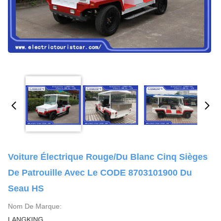
Voiture Électrique Rouge/du Blanc Cinq Sièges
De Patrouille Avec Le CODE 8703101900 Du
Seau HS
Nom De Marque:
LANGKING