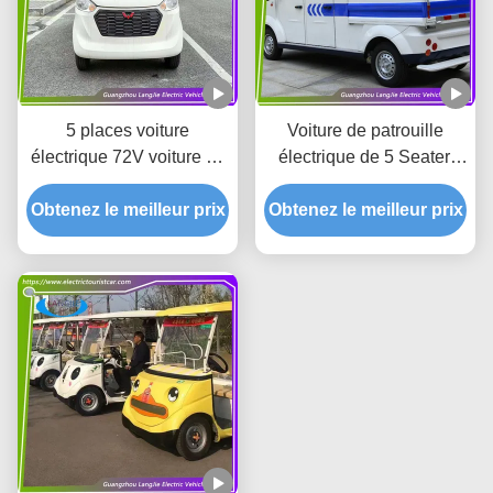
5 places voiture
Voiture de patrouille
électrique 72V voiture de
électrique de 5 Seater,
marchandises électrique
chariots de service
Obtenez le meilleur prix
70km autonomie batterie
Obtenez le meilleur prix
électriques avec la
avec toplight
grande lumière sur le toit