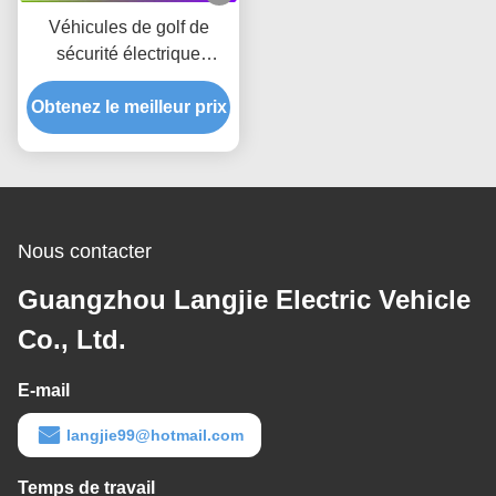
Véhicules de golf de
sécurité électrique
blanche 48V Système 2
places Voiture touristique
Obtenez le meilleur prix
pour le parking
Nous contacter
Guangzhou Langjie Electric Vehicle
Co., Ltd.
E-mail
langjie99@hotmail.com
Temps de travail