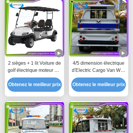
2 sièges + 1 lit Voiture de
4/5 dimension électrique
golf électrique moteur AC
d'Electric Cargo Van With
5 kW voiture d'ambulance
Customized de conteneur
Obtenez le meilleur prix
électrique pour l'hôpital
Obtenez le meilleur prix
de boîte de cargaison de
fer de voiture de patrouille
de sièges