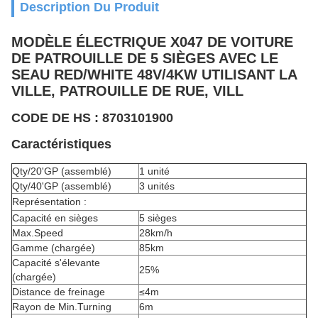
Description Du Produit
MODÈLE ÉLECTRIQUE X047 DE VOITURE
DE PATROUILLE DE 5 SIÈGES AVEC LE
SEAU RED/WHITE 48V/4KW UTILISANT LA
VILLE, PATROUILLE DE RUE, VILL
CODE DE HS : 8703101900
Caractéristiques
Qty/20'GP (assemblé)
1 unité
Qty/40'GP (assemblé)
3 unités
Représentation :
Capacité en sièges
5 sièges
Max.Speed
28km/h
Gamme (chargée)
85km
Capacité s'élevante
25%
(chargée)
Distance de freinage
≤4m
Rayon de Min.Turning
6m