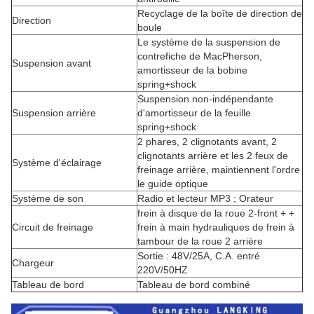
Recyclage de la boîte de direction de
Direction
boule
Le système de la suspension de
contrefiche de MacPherson,
Suspension avant
amortisseur de la bobine
spring+shock
Suspension non-indépendante
Suspension arrière
d'amortisseur de la feuille
spring+shock
2 phares, 2 clignotants avant, 2
clignotants arrière et les 2 feux de
Système d'éclairage
freinage arrière, maintiennent l'ordre
le guide optique
Système de son
Radio et lecteur MP3 ; Orateur
frein à disque de la roue 2-front + +
Circuit de freinage
frein à main hydrauliques de frein à
tambour de la roue 2 arrière
Sortie : 48V/25A, C.A. entré
Chargeur
220V/50HZ
Tableau de bord
Tableau de bord combiné