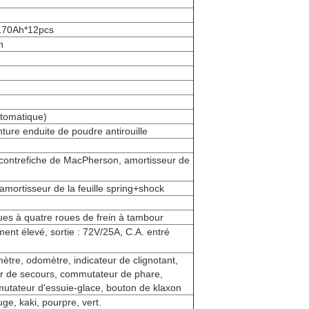
/170Ah*12pcs
n
utomatique)
nture enduite de poudre antirouille
contrefiche de MacPherson, amortisseur de
mortisseur de la feuille spring+shock
ues à quatre roues de frein à tambour
nt élevé, sortie : 72V/25A, C.A. entré
tre, odomètre, indicateur de clignotant,
r de secours, commutateur de phare,
utateur d'essuie-glace, bouton de klaxon
uge, kaki, pourpre, vert.