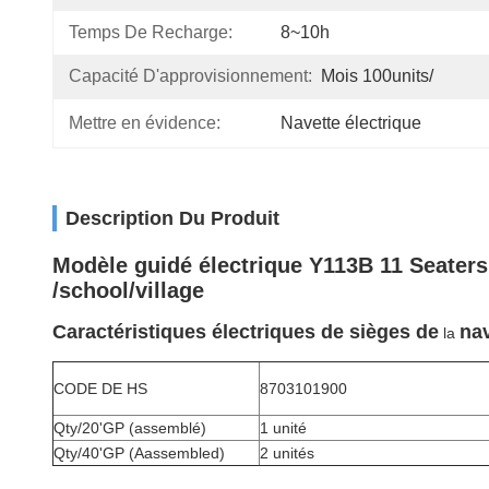
Temps De Recharge:
8~10h
Capacité D'approvisionnement:
Mois 100units/
Mettre en évidence:
Navette électrique
Description Du Produit
Modèle guidé électrique Y113B 11 Seaters 
/school/village
Caractéristiques électriques de sièges de
na
la
CODE DE HS
8703101900
Qty/20'GP (assemblé)
1 unité
Qty/40'GP (Aassembled)
2 unités