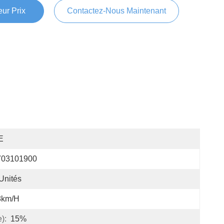
ur Prix
Contactez-Nous Maintenant
E
703101900
Unités
8km/h
):
15%