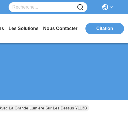
es
Les Solutions
Nous Contacter
Citation
s Avec La Grande Lumière Sur Les Dessus Y113B