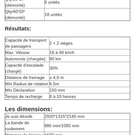
6 unités
(démonté)
Qty/40'GP
18 unités
(démonté)
Résultats:
Capacité de transport
2 + 2 sièges
de passagers
Max. Vitesse
18 à 40 km/h
Autonomie (chargée)
80 km
Capacité d'escalade
30%
(chargé)
Distance de freinage
≤ 4,5 m
Min.Radius de rotation
6.5m
Min.Déclaration
150 mm
Temps de recharge
8 à 10 heures
Les dimensions:
Je suis désolé.
2920*1315*2140 mm
La bande de
980 mm/1085 mm
roulement