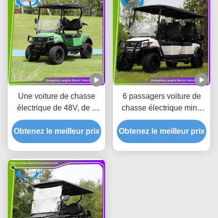
Une voiture de chasse
6 passagers voiture de
électrique de 48V, de 2
chasse électrique mini-
places, parfaite pour les
bus alimenté par batterie
Obtenez le meilleur prix
aventures hors route.
Obtenez le meilleur prix
avec système de courant
alternatif 48V