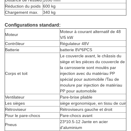
Distance de l'essieu
1690 mm
Réduction du poids
600 kg
Chargement max.
340 kg
Configurations standard:
Moteur à courant alternatif de 48
Moteur
V/5 kW
Contrôleur
Régulateur 48V
Batterie
batterie 8V*6PCS
Le couvercle avant, le châssis du
siège et les pièces du couvercle de
la carrosserie sont moulés par
Corps et toit
injection avec du matériau PP
spécial pour automobile /Tau de
moulure par injection de matériau
PP pour automobile
Ventilateur
Pare-brise pliable
Les sièges
siège ergonomique, en tissu de cuir
Rétroviseur
Rétroviseurs gauche et droit
Pour le pare-chocs
Pare-chocs avant
23*10.5-12 Jante en acier
Pneus
d'aluminium