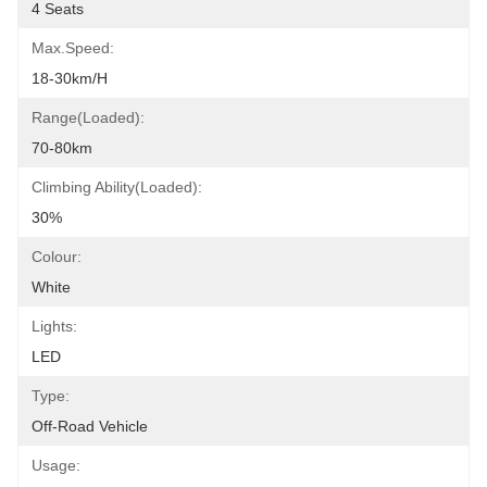
4 Seats
Max.Speed:
18-30km/h
Range(loaded):
70-80km
Climbing Ability(loaded):
30%
Colour:
White
Lights:
LED
Type:
Off-Road Vehicle
Usage: