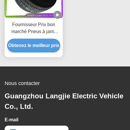
Fournisseur Prix bon
marché Pneus à jante
4PR/6PR pour 2 à 8
Obtenez le meilleur prix
places Pièces de
performance de chariot
de golf électrique
Nous contacter
Guangzhou Langjie Electric Vehicle
Co., Ltd.
E-mail