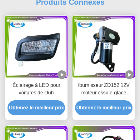
Produits Connexes
Éclairage à LED pour
fournisseur ZD152 12V
voitures de club
moteur essuie-glace
LVTONG pour les pièces
Obtenez le meilleur prix
Obtenez le meilleur prix
et accessoires de voiture
de club