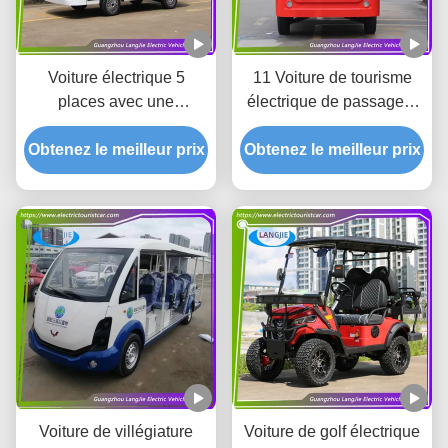
Voiture électrique 5
11 Voiture de tourisme
places avec une
électrique de passagers
autonomie de 70 km et
Moteur AC 72V Avec
Obtenez le meilleur prix
une capacité de 5
Obtenez le meilleur prix
max. Vitesse 30km/h
passagers pour l'hôtel
Pour l'hôtel
Voiture de villégiature
Voiture de golf électrique