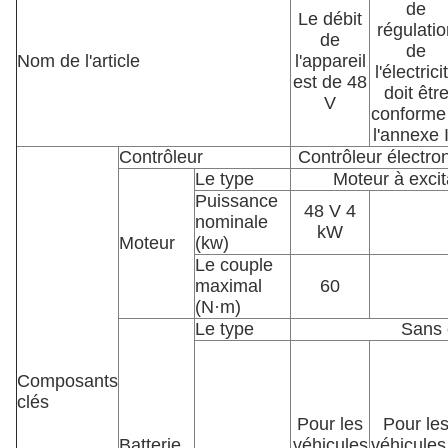
de
Le débit
régulatio
de
de
Nom de l'article
l'appareil
l'électrici
est de 48
doit êtr
V
conforme
l'annexe I
Contrôleur
Contrôleur électro
Le type
Moteur à excit
Puissance
48 V 4
nominale
kW
Moteur
(kw)
Le couple
maximal
60
(N·m)
Le type
Sans 
Composants
clés
Pour les
Pour le
Batterie
véhicules
véhicules