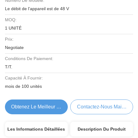
Numéro De Modèle:
Le débit de l'appareil est de 48 V
MOQ:
1 UNITÉ
Prix:
Negotiate
Conditions De Paiement:
T/T.
Capacité À Fournir:
mois de 100 unités
Obtenez Le Meilleur Prix
Contactez-Nous Maintenant
Les Informations Détaillées
Description Du Produit