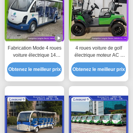
Fabrication Mode 4 roues
4 roues voiture de golf
voiture électrique 14
électrique moteur AC 2
places autobus électrique
places véhicules
Obtenez le meilleur prix
pour le parc
Obtenez le meilleur prix
électriques de tourisme
pour le stationnement