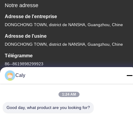
Notre adresse
Adresse de l'entreprise
DONGCHONG TOWN, district de NANSHA, Guangzhou, Chine
Adresse de l'usine
DONGCHONG TOWN, district de NANSHA, Guangzhou, Chine
Télégramme
86--8619898299923
Caly
1:24 AM
Chine Bonne qualité Voiture de touristes électrique Le
fournisseur. -2026 Guangzhou Langjie Electric Vehicle Co., Ltd.
Good day, what product are you looking for?
Tous les droits réservés.
Politique de confidentialité
|
Plan du site