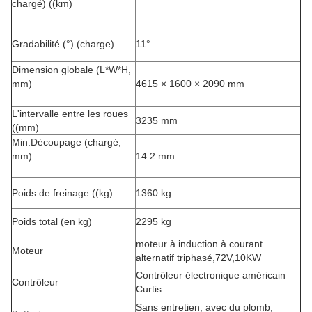
chargé) ((km)
Gradabilité (°) (charge)
11°
Dimension globale (L*W*H,
mm)
4615 × 1600 × 2090 mm
L'intervalle entre les roues
3235 mm
((mm)
Min.Découpage (chargé,
mm)
14.2 mm
Poids de freinage ((kg)
1360 kg
Poids total (en kg)
2295 kg
moteur à induction à courant
Moteur
alternatif triphasé,72V,10KW
Contrôleur électronique américain
Contrôleur
Curtis
Sans entretien, avec du plomb,