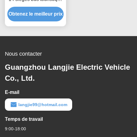
électrique 72V 7.5KW
moteur à courant alternatif
Obtenez le meilleur prix
max. Vitesse 30 Km/H
Nous contacter
Guangzhou Langjie Electric Vehicle
Co., Ltd.
E-mail
langjie99@hotmail.com
Temps de travail
9:00-18:00