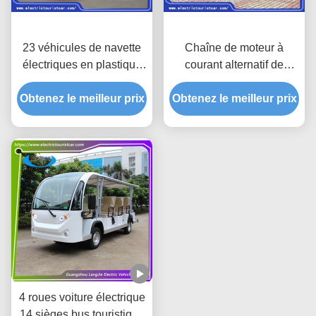
23 véhicules de navette
Chaîne de moteur à
électriques en plastique
courant alternatif de
de Seater
navette de village de 11
Obtenez le meilleur prix
5300×1730×2250mm à
Obtenez le meilleur prix
personnes 72V/5KW
faible bruit
électrique de voiture pour
100km
4 roues voiture électrique
14 sièges bus touristique