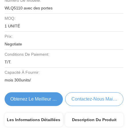
Numéro De Modèle:
WLQ5110 avec des portes
MOQ:
1 UNITÉ
Prix:
Negotiate
Conditions De Paiement:
T/T.
Capacité À Fournir:
mois 300units/
Obtenez Le Meilleur Prix
Contactez-Nous Maintenant
Les Informations Détaillées
Description Du Produit