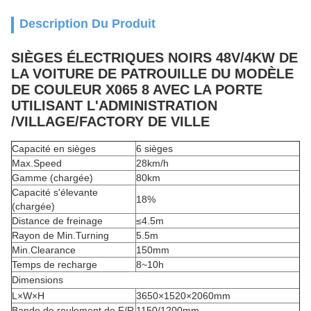
Description Du Produit
SIÈGES ÉLECTRIQUES NOIRS 48V/4KW DE
LA VOITURE DE PATROUILLE DU MODÈLE
DE COULEUR X065 8 AVEC LA PORTE
UTILISANT L'ADMINISTRATION
/VILLAGE/FACTORY DE VILLE
Capacité en sièges
6 sièges
Max.Speed
28km/h
Gamme (chargée)
80km
Capacité s'élevante
18%
(chargée)
Distance de freinage
≤4.5m
Rayon de Min.Turning
5.5m
Min.Clearance
150mm
Temps de recharge
8~10h
Dimensions
L×W×H
3650×1520×2060mm
Bande de roulement de F/R
1150/1200mm