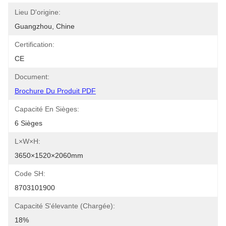
Lieu D'origine:
Guangzhou, Chine
Certification:
CE
Document:
Brochure Du Produit PDF
Capacité En Sièges:
6 Sièges
L×W×H:
3650×1520×2060mm
Code SH:
8703101900
Capacité S'élevante (chargée):
18%