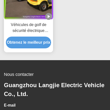
Véhicules de golf de
sécurité électrique
blanche 48V Système 2
places Voiture touristique
Obtenez le meilleur prix
pour le parking
Nous contacter
Guangzhou Langjie Electric Vehicle
Co., Ltd.
E-mail