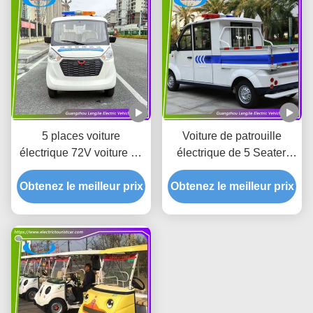
5 places voiture
Voiture de patrouille
électrique 72V voiture de
électrique de 5 Seater,
marchandises électrique
chariots de service
Obtenez le meilleur prix
70km autonomie batterie
Obtenez le meilleur prix
électriques avec la
avec toplight
grande lumière sur le toit