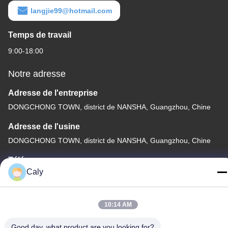
langjie99@hotmail.com
Temps de travail
9:00-18:00
Notre adresse
Adresse de l'entreprise
DONGCHONG TOWN, district de NANSHA, Guangzhou, Chine
Adresse de l'usine
DONGCHONG TOWN, district de NANSHA, Guangzhou, Chine
Télégramme
Caly
86--8619898299923
10:14 AM
Good day, what product are you looking for?