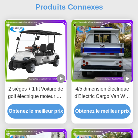
Produits Connexes
2 sièges + 1 lit Voiture de
4/5 dimension électrique
golf électrique moteur AC
d'Electric Cargo Van With
5 kW voiture d'ambulance
Customized de conteneur
Obtenez le meilleur prix
électrique pour l'hôpital
Obtenez le meilleur prix
de boîte de cargaison de
fer de voiture de patrouille
de sièges