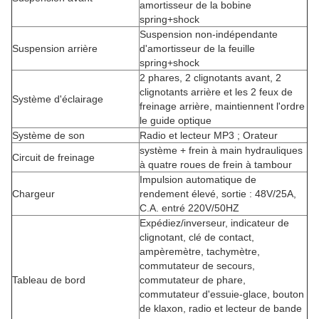
amortisseur de la bobine
spring+shock
Suspension non-indépendante
Suspension arrière
d'amortisseur de la feuille
spring+shock
2 phares, 2 clignotants avant, 2
clignotants arrière et les 2 feux de
Système d'éclairage
freinage arrière, maintiennent l'ordre
le guide optique
Système de son
Radio et lecteur MP3 ; Orateur
système + frein à main hydrauliques
Circuit de freinage
à quatre roues de frein à tambour
Impulsion automatique de
Chargeur
rendement élevé, sortie : 48V/25A,
C.A. entré 220V/50HZ
Expédiez/inverseur, indicateur de
clignotant, clé de contact,
ampèremètre, tachymètre,
commutateur de secours,
Tableau de bord
commutateur de phare,
commutateur d'essuie-glace, bouton
de klaxon, radio et lecteur de bande