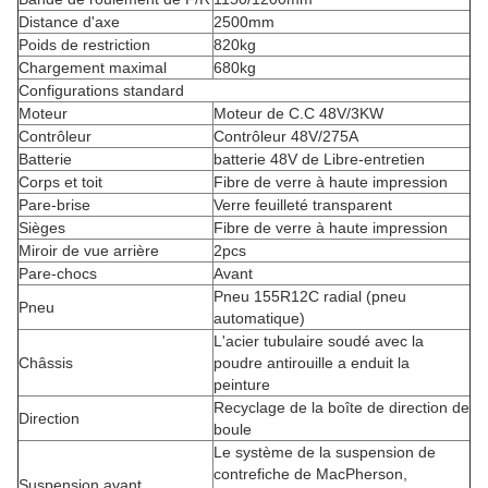
Distance d'axe
2500mm
Poids de restriction
820kg
Chargement maximal
680kg
Configurations standard
Moteur
Moteur de C.C 48V/3KW
Contrôleur
Contrôleur 48V/275A
Batterie
batterie 48V de Libre-entretien
Corps et toit
Fibre de verre à haute impression
Pare-brise
Verre feuilleté transparent
Sièges
Fibre de verre à haute impression
Miroir de vue arrière
2pcs
Pare-chocs
Avant
Pneu 155R12C radial (pneu
Pneu
automatique)
L'acier tubulaire soudé avec la
Châssis
poudre antirouille a enduit la
peinture
Recyclage de la boîte de direction de
Direction
boule
Le système de la suspension de
contrefiche de MacPherson,
Suspension avant