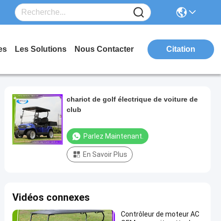
es
Les Solutions
Nous Contacter
Citation
chariot de golf électrique de voiture de
club
Parlez Maintenant.
En Savoir Plus
Vidéos connexes
Contrôleur de moteur AC