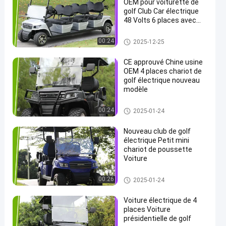
OEM pour voiturette de
golf Club Car électrique
48 Volts 6 places avec
avertisseur sonore de
recul
voiture électrique de club
00:24
2025-12-25
CE approuvé Chine usine
OEM 4 places chariot de
golf électrique nouveau
modèle
voiture électrique de club
00:24
2025-01-24
Nouveau club de golf
électrique Petit mini
chariot de poussette
Voiture
voiture électrique de club
00:26
2025-01-24
Voiture électrique de 4
places Voiture
présidentielle de golf