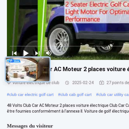
48 Volts Club Car AC Moteur 2 places voiture é
voiture électrique de club
2025-02-24
27 points d
#
club car electric golf cart
#
club cab golf cart
#
club car utility ca
48 Volts Club Car AC Moteur 2 places voiture électrique Club Car 
être fournies conformément à l'annexe II. Voiture de golf électrique
Messages du visiteur